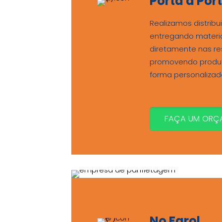
Porta a Por
Realizamos distribu
entregando material
diretamente nas re
promovendo produt
forma personalizad
FAÇA UM ORÇ
No Farol