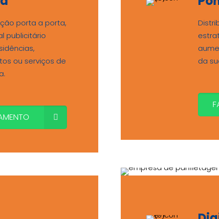
ta
Pon
ição porta a porta,
Distr
 publicitário
estra
sidências,
aumen
os ou serviços de
da s
a.
F
AMENTO
Dig