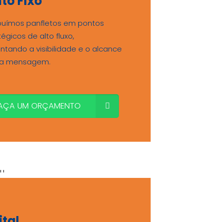
to Fixo
ibuímos panfletos em pontos
tégicos de alto fluxo,
tando a visibilidade e o alcance
ua mensagem.
AÇA UM ORÇAMENTO
ital