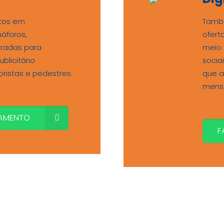
etos em
També
áforos,
ofert
aradas para
meio 
blicitário
socia
ristas e pedestres.
que a
mens
AMENTO
F