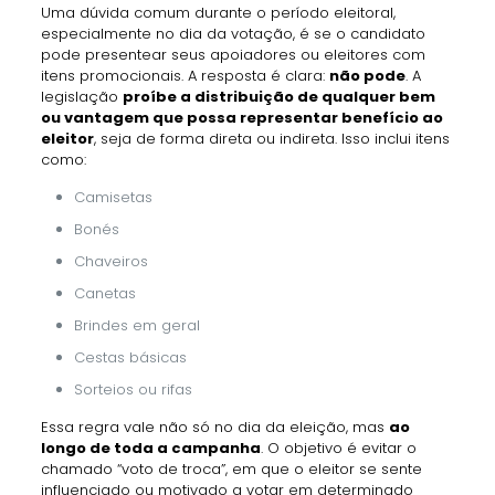
Uma dúvida comum durante o período eleitoral,
especialmente no dia da votação, é se o candidato
pode presentear seus apoiadores ou eleitores com
itens promocionais. A resposta é clara:
não pode
. A
legislação
proíbe a distribuição de qualquer bem
ou vantagem que possa representar benefício ao
eleitor
, seja de forma direta ou indireta. Isso inclui itens
como:
Camisetas
Bonés
Chaveiros
Canetas
Brindes em geral
Cestas básicas
Sorteios ou rifas
Essa regra vale não só no dia da eleição, mas
ao
longo de toda a campanha
. O objetivo é evitar o
chamado “voto de troca”, em que o eleitor se sente
influenciado ou motivado a votar em determinado